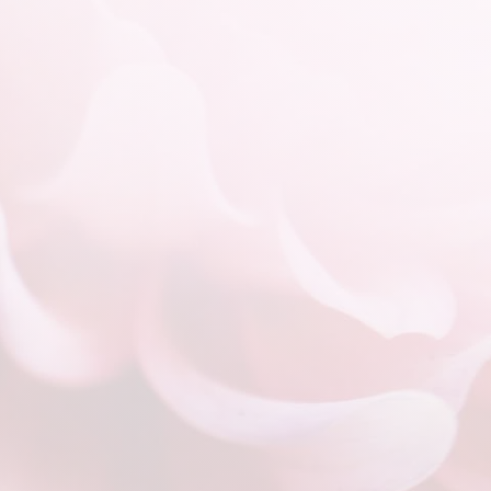

Kennen lernen
In einem ca. 30 minütigen, kostenlosen
Telefonat lernen wir uns genauer kennen und
ich prüfe ob ich euch wirklich helfen kann
und ob wir zusammen passen.

Unsere erste Sitzung
Wir machen unsere erste Sitzung in meinem
kleinen Therapieraum bei Wismar oder online
zu dritt. Dort beleuchten wir genau eure Paar-